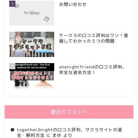
3
お問い合わせ
4
ケークラの口コミ評判はウソ！登
録してわかった５つの問題
5
onenightfriendの口コミ評判、
安全な退会方法！
最近のコメント
together2nightの口コミ評判、サクラサイトの退
会・解約方法
に
まゆ
より