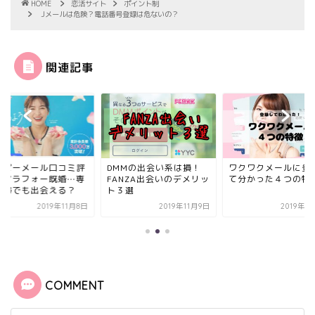
HOME
恋活サイト
ポイント制
Jメールは危険？電話番号登録は危ないの？
関連記事
ッピーメール口コミ評
DMMの出会い系は損！
ワクワクメールに登
｜アラフォー既婚…専
FANZA出会いのデメリッ
て分かった４つの特
主婦でも出会える？
ト３選
2019年11月8日
2019年11月9日
2019年1
COMMENT