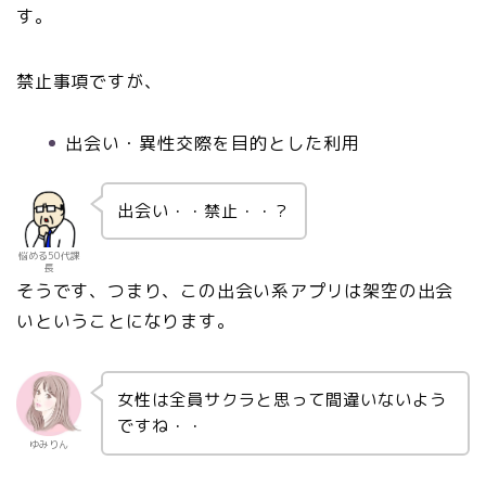
す。
禁止事項ですが、
出会い・異性交際を目的とした利用
出会い・・禁止・・？
悩める50代課
長
そうです、つまり、この出会い系アプリは架空の出会
いということになります。
女性は全員サクラと思って間違いないよう
ですね・・
ゆみりん