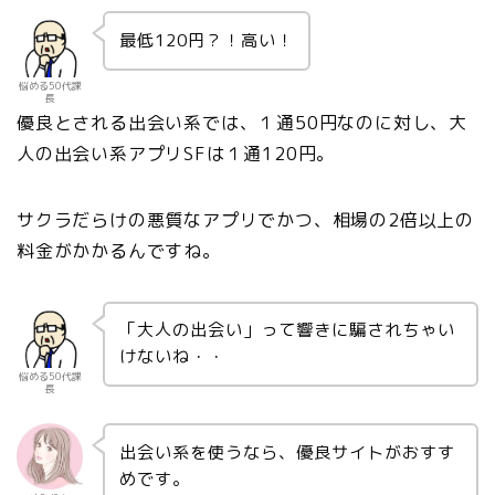
最低120円？！高い！
悩める50代課
長
優良とされる出会い系では、１通50円なのに対し、大
人の出会い系アプリSFは１通120円。
サクラだらけの悪質なアプリでかつ、相場の2倍以上の
料金がかかるんですね。
「大人の出会い」って響きに騙されちゃい
けないね・・
悩める50代課
長
出会い系を使うなら、優良サイトがおすす
めです。