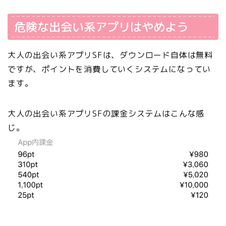
危険な出会い系アプリはやめよう
大人の出会い系アプリSFは、ダウンロード自体は無料
ですが、ポイントを消費していくシステムになってい
ます。
大人の出会い系アプリSFの課金システムはこんな感
じ。