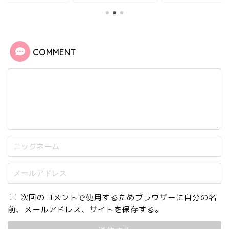
COMMENT
次回のコメントで使用するためブラウザーに自分の名
前、メールアドレス、サイトを保存する。