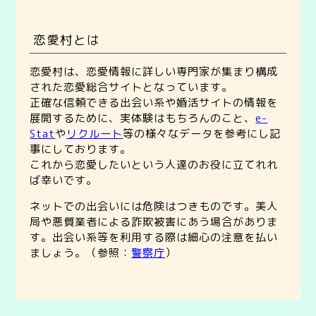
恋愛村とは
恋愛村は、恋愛情報に詳しい専門家が集まり構成
された恋愛総合サイトとなっています。
正確な信頼できる出会い系や婚活サイトの情報を
展開するために、実体験はもちろんのこと、
e-
Stat
や
リクルート
等の様々なデータを参考にし記
事にしております。
これから恋愛したいという人達のお役に立てれれ
ば幸いです。
ネットでの出会いには危険はつきものです。美人
局や悪質業者による詐欺被害にあう場合がありま
す。出会い系等を利用する際は細心の注意を払い
ましょう。（参照：
警察庁
）