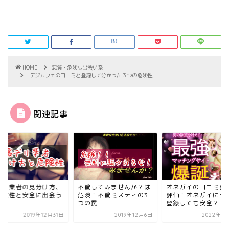
HOME
悪質・危険な出会い系
デジカフェの口コミと登録して分かった３つの危険性
関連記事
デリ業者の見分け方、
不倫してみませんか？は
オネガイの口コミ評
人女性と安全に出会う
危険！不倫ミスティの3
評価！オネガイにラ
法
つの罠
登録しても安全？
2019年12月31日
2019年12月6日
2022年1