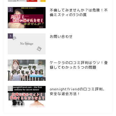
2
不倫してみませんか？は危険！不
倫ミスティの3つの罠
3
お問い合わせ
4
ケークラの口コミ評判はウソ！登
録してわかった５つの問題
5
onenightfriendの口コミ評判、
安全な退会方法！