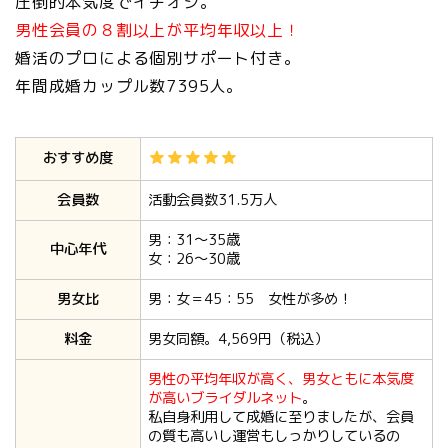
圧倒的本気度でイチオシ。
男性会員の８割以上が平均年収以上！
婚活のプロによる個別サポート付き。
年間成婚カップル数7395人。
おすすめ度
会員数
活動会員数31.5万人
男：31〜35歳
中心年代
女：26〜30歳
男女比
男：女＝45：55 女性が多め！
料金
男女同額。4,569円（税込）
男性の平均年収が高く、男女ともに本気度
が高いブライダルネット
。
私自身利用して成婚に至りましたが、会員
の質も高いし運営もしっかりしているの