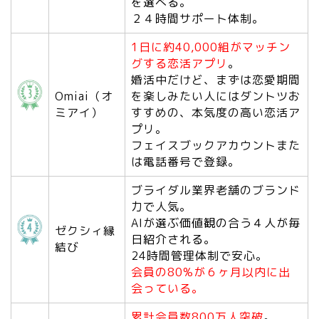
を選べる
。
２４時間サポート体制。
1日に約40,000
組がマッチン
グする恋活アプリ
。
婚活中だけど、まずは恋愛期間
Omiai（オ
を楽しみたい人にはダントツお
ミアイ）
すすめの、本気度の高い恋活ア
プリ。
フェイスブックアカウントまた
は電話番号で登録。
ブライダル業界老舗のブランド
力で人気。
AIが選ぶ
価値観の合う４人が毎
ゼクシィ縁
日紹介される
。
結び
24時間管理体制で安心。
会員の80%が６ヶ月以内に出
会っている。
累計会員数800万人突破
。