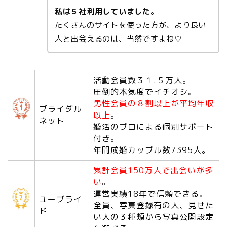
私は５社利用していました
。
たくさんのサイトを使った方が、より良い
人と出会えるのは、当然ですよね♡
活動会員数３１.５万人。
圧倒的本気度でイチオシ。
男性会員の８割以上が平均年収
ブライダル
以上
。
ネット
婚活のプロによる個別サポート
付き。
年間成婚カップル数7395人。
累計会員150万人で出会いが多
い
。
運営実績18年で信頼できる。
ユーブライ
全員、写真登録有の人、見せた
ド
い人の３種類から写真公開設定