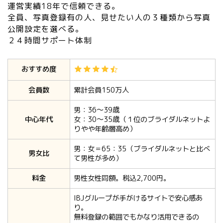
運営実績18年で信頼できる。
全員、写真登録有の人、見せたい人の３種類から写真
公開設定を選べる
。
２４時間サポート体制
おすすめ度
会員数
累計会員150万人
男：36〜39歳
中心年代
女：30〜35歳（１位のブライダルネットよ
りやや年齢層高め）
男：女＝65：35（ブライダルネットと比べ
男女比
て男性が多め）
料金
男性女性同額。税込2,700円。
IBJグループが手がけるサイトで安心感あ
り。
無料登録の範囲でもかなり活用できるの